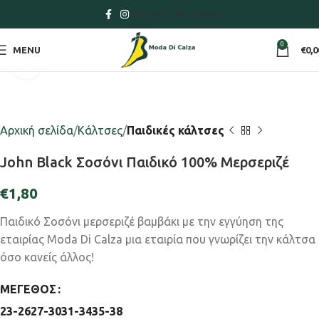
ΣΎΝΔΕΣΗ/ΕΓΓΡΑΦΉ
0
MENU
€
0,0
Click to enlarge
Αρχική σελίδα
Κάλτσες
Παιδικές κάλτσες
John Black Σοσόνι Παιδικό 100% Μερσεριζέ
€
1,80
Παιδικό Σοσόνι μερσεριζέ βαμβάκι με την εγγύηση της
εταιρίας Moda Di Calza μια εταιρία που γνωρίζει την κάλτσα
όσο κανείς άλλος!
ΜΈΓΕΘΟΣ
23-26
27-30
31-34
35-38