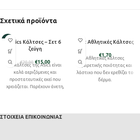
Σχετικά προϊόντα
-25%
Asics Κάλτσες – Σετ 6
Mdc Αθλητικές Κάλτσες
ζεύγη
SOLD
€
1,70
OUT
Αθλητικές κάλτσες
€
15,00
€
20,00
Οι κάλτσες της Asics είναι
εξαιρετικής ποιότητας και
καλά αεριζόμενες και
λάστιχο που δεν ερεθίζει το
προστατευτικές εκεί που
δέρμα.
χρειάζεται. Παρέχουν άνετη,
ελαστική εφαρμογή.
ΣΤΟΙΧΕΊΑ ΕΠΙΚΟΙΝΩΝΊΑΣ