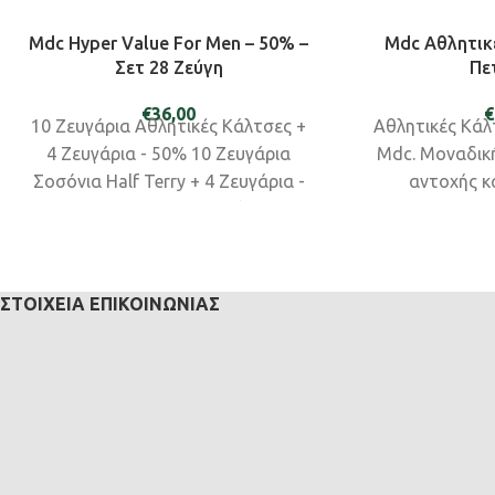
Mdc Hyper Value For Men – 50% –
Mdc Αθλητικ
Σετ 28 Ζεύγη
Πε
€
36,00
€
10 Ζευγάρια Αθλητικές Κάλτσες +
Αθλητικές Κάλ
4 Ζευγάρια - 50% 10 Ζευγάρια
Mdc. Μοναδικ
Σοσόνια Half Terry + 4 Ζευγάρια -
αντοχής κα
50% Κατά την παραγγελίας σας
εμφ
συμπληρώστε στις σημειώσεις το
χρώμα και το μέγεθος τον
προϊόντων.
ΣΤΟΙΧΕΊΑ ΕΠΙΚΟΙΝΩΝΊΑΣ