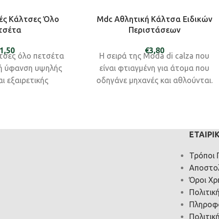
ές Κάλτσες Όλο
Mdc Αθλητική Κάλτσα Ειδικών
τσέτα
Περιστάσεων
1,50
€
3,80
τσες όλο πετσέτα
Η σειρά της Moda di calza που
ή ύφανση υψηλής
είναι φτιαγμένη για άτομα που
ι εξαιρετικής
οδηγάνε μηχανές και αθλούνται.
άνισης.
ΕΤΑΙΡΙ
Τρόποι
Αποστο
Όροι Χρ
Πολιτικ
Πληροφ
Πολιτικ