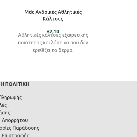
Mdc Ανδρικές Αθλητικές
Mdc Ανδ
Κάλτσες
Κάλτσες
€
2,10
Αθλητικές κάλτσες εξαιρετικής
Αθλητικές 
ποιότητας και λάστιχο που δεν
ποιότητας 
ερεθίζει το δέρμα.
ερεθίζει τ
ΚΉ ΠΟΛΙΤΙΚΉ
 Πληρωμής
λές
ήσης
ή Απορρήτου
ορίες Παράδοσης
ή Επιστροφής